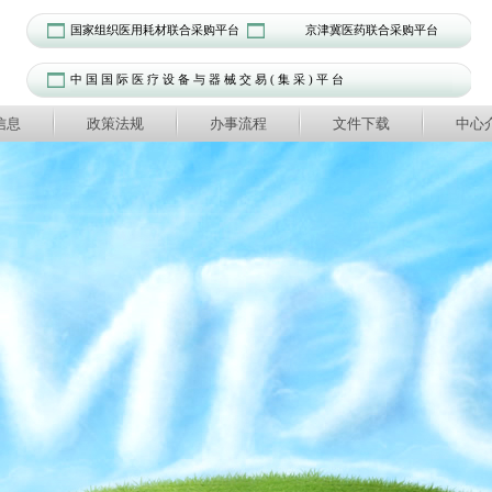
国家组织医用耗材联合采购平台
京津冀医药联合采购平台
中 国 国 际 医 疗 设 备 与 器 械 交 易 ( 集 采 ) 平 台
信息
政策法规
办事流程
文件下载
中心